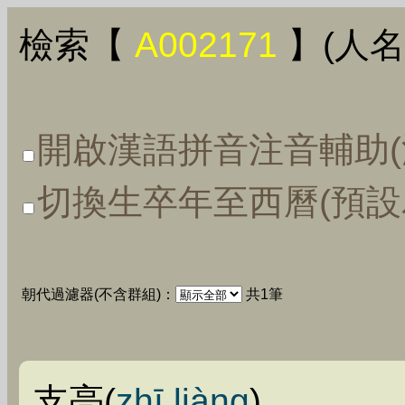
檢索【
A002171
】(人名
開啟漢語拼音注音輔助(
切換生卒年至西曆(預設
朝代過濾器(不含群組)：
共1筆
支亮(
zhī liàng
)