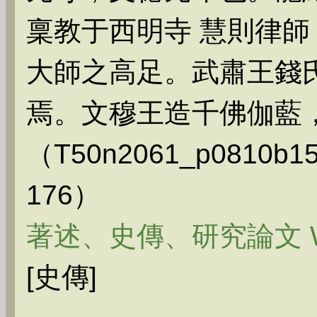
稟教于西明寺 慧則律
大師之高足。武肅王錢
焉。文穆王造千佛伽藍
（T50n2061_p081
176）
著述、史傳、研究論文 W
[史傳]