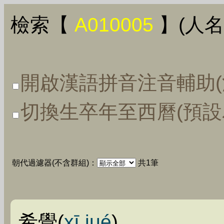
檢索【
A010005
】(人名
開啟漢語拼音注音輔助(
切換生卒年至西曆(預設
朝代過濾器(不含群組)：
共1筆
希覺(
xī jué
)