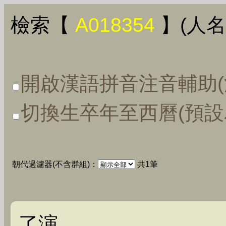
檢索【
A018354
】(人名
開啟漢語拼音注音輔助(
切換生卒年至西曆(預設
朝代過濾器(不含群組)：
共1筆
了演