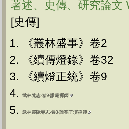
著述、史傳、研究論文 W
[史傳]
《叢林盛事》卷2
《續傳燈錄》卷32
《續燈正統》卷9
武林梵志‧卷9‧誰庵禪師
武林靈隱寺志‧卷3‧誰菴了演禪師