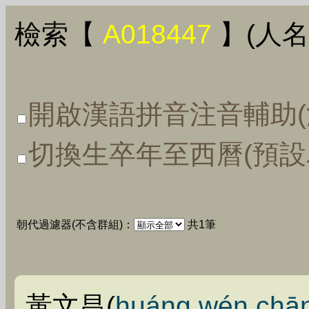
檢索【
A018447
】(人名
開啟漢語拼音注音輔助(
切換生卒年至西曆(預設
朝代過濾器(不含群組)：
共1筆
黃文昌(
huáng wén chā