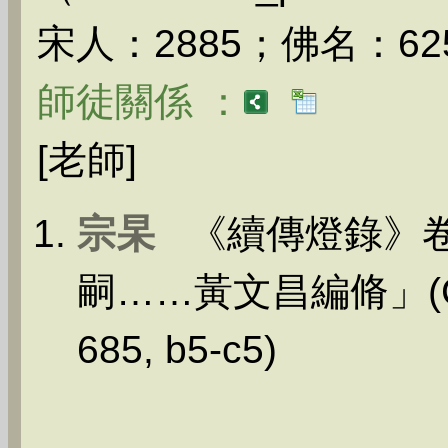
宋人：2885；佛名：62
師徒關係 ：
[老師]
宗杲
《續傳燈錄》卷
嗣……黃文昌編脩」(CBETA
685, b5-c5)