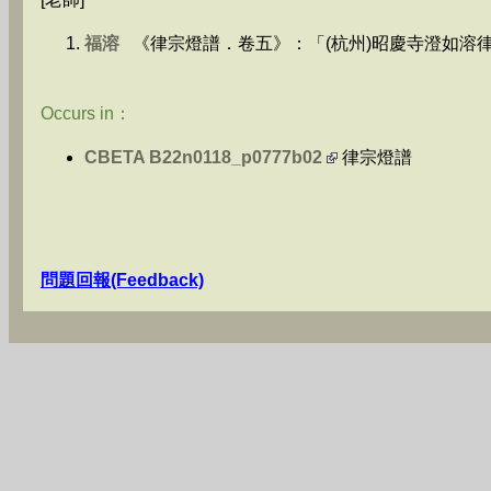
福溶
《律宗燈譜．卷五》：「(杭州)昭慶寺澄如溶
Occurs in：
CBETA B22n0118_p0777b02
律宗燈譜
問題回報(Feedback)