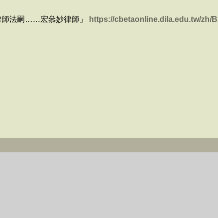
律師法嗣……宏叅妙律師」
https://cbetaonline.dila.edu.tw/z