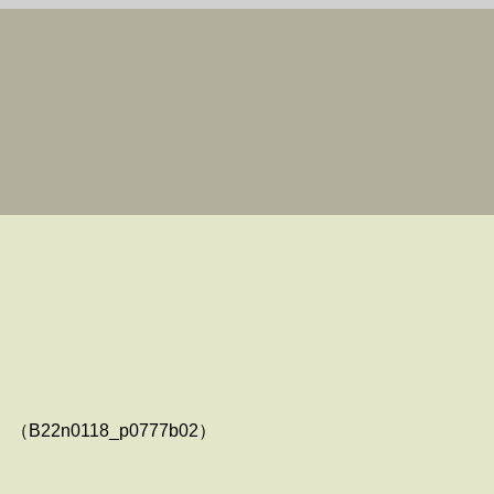
22n0118_p0777b02）