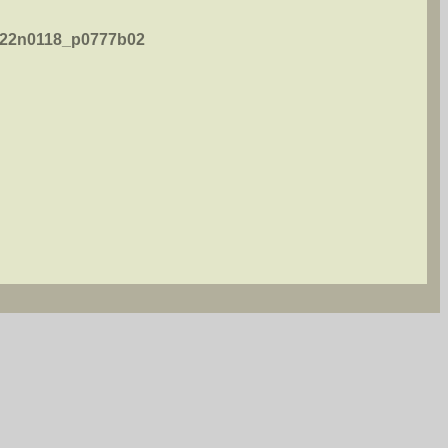
h/B22n0118_p0777b02