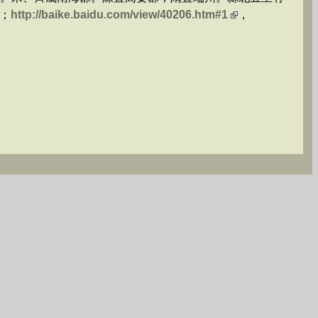
；
http://baike.baidu.com/view/40206.htm#1
，