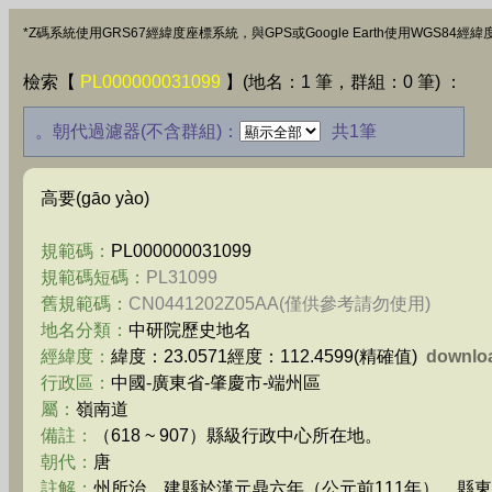
*Z碼系統使用GRS67經緯度座標系統，與GPS或Google Earth使用WGS8
檢索【
PL000000031099
】(地名：1 筆，群組：0 筆) ：
。朝代過濾器(不含群組)：
共1筆
高要(gāo yào)
規範碼：
PL000000031099
規範碼短碼：
PL31099
舊規範碼：
CN0441202Z05AA(僅供參考請勿使用)
地名分類：
中研院歷史地名
經緯度：
緯度：23.0571經度：112.4599(精確值)
downlo
行政區：
中國-廣東省-肇慶市-端州區
屬：
嶺南道
備註：
（618 ~ 907）縣級行政中心所在地。
朝代：
唐
註解：
州所治。建縣於漢元鼎六年（公元前111年），縣