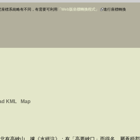
4經緯度座標系統略有不同，有需要可利用
「Web版坐標轉換程式」
進行座標轉換
ad KML
Map
東北有高峽山。據《水經注》：有「高要峽口」而得名。屬蒼梧