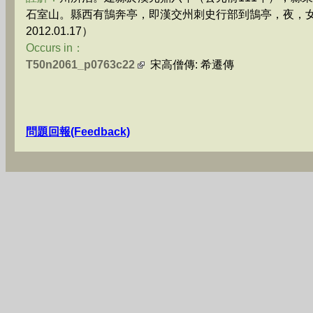
石室山。縣西有鵠奔亭，即漢交州刺史行部到鵠亭，夜，
2012.01.17）
Occurs in：
T50n2061_p0763c22
宋高僧傳: 希遷傳
問題回報(Feedback)