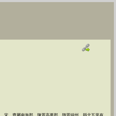
郡。宋、齊屬南海郡。陳置高要郡，隋置端州。縣北五里有