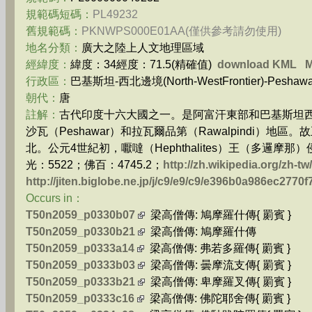
規範碼短碼：
PL49232
舊規範碼：
PKNWPS000E01AA(僅供參考請勿使用)
地名分類：
廣大之陸上人文地理區域
經緯度：
緯度：34經度：71.5(精確值)
download KML
行政區：
巴基斯坦-西北邊境(North-WestFrontier)-Peshawa
朝代：
唐
註解：
古代印度十六大國之一。是阿富汗東部和巴基斯坦西
沙瓦（Peshawar）和拉瓦爾品第（Rawalpindi）地區。
北。公元4世紀初，嚈噠（Hephthalites）王（多邏摩那）侵
光：5522；佛百：4745.2；
http://zh.wikipedia.org/zh
http://jiten.biglobe.ne.jp/j/c9/e9/c9/e396b0a986ec277
Occurs in：
T50n2059_p0330b07
梁高僧傳: 鳩摩羅什傳{ 罽賓 }
T50n2059_p0330b21
梁高僧傳: 鳩摩羅什傳
T50n2059_p0333a14
梁高僧傳: 弗若多羅傳{ 罽賓 }
T50n2059_p0333b03
梁高僧傳: 曇摩流支傳{ 罽賓 }
T50n2059_p0333b21
梁高僧傳: 卑摩羅叉傳{ 罽賓 }
T50n2059_p0333c16
梁高僧傳: 佛陀耶舍傳{ 罽賓 }