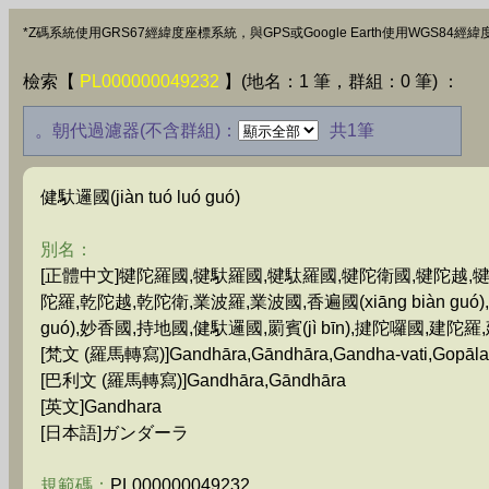
*Z碼系統使用GRS67經緯度座標系統，與GPS或Google Earth使用WGS8
檢索【
PL000000049232
】(地名：1 筆，群組：0 筆) ：
。朝代過濾器(不含群組)：
共1筆
健馱邏國(jiàn tuó luó guó)
別名：
[正體中文]犍陀羅國,犍馱羅國,犍駄羅國,犍陀衛國,犍陀越,犍
陀羅,乾陀越,乾陀衛,業波羅,業波國,香遍國(xiāng biàn guó),香
guó),妙香國,持地國,健馱邏國,罽賓(jì bīn),揵陀囉國,建陀羅,建陀
[梵文 (羅馬轉寫)]Gandhāra,Gāndhāra,Gandha-vati,Gopāla
[巴利文 (羅馬轉寫)]Gandhāra,Gāndhāra
[英文]Gandhara
[日本語]ガンダーラ
規範碼：
PL000000049232