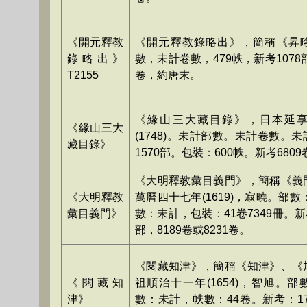
《開元釋教
《開元釋教錄略出》，簡稱《昇
錄略出》
數，未計卷數，479帙，新考1078部
T2155
卷，約唐末。
《緣山三大藏目錄》，日本延
《緣山三大
(1748)。未計部數。未計卷數。
藏目錄》
1570部。包裝：600帙。新考6809
《大明釋教彙目義門》，簡稱《義
《大明釋教
萬曆四十七年(1619)，寂曉。部數：
彙目義門》
數：未計，包裝：41卷7349冊。新考
部，8189卷或8231卷。
《閱藏知津》，簡稱《知津》、《
《閱藏知
祖順治十一年(1654)，智旭。
津》
數：未計，帙數：44卷。新考：172