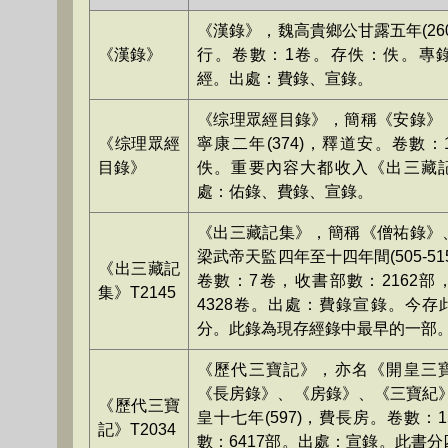
《漢錄》，魏高貴鄉公甘露五年(26
《漢錄》
行。卷數：1卷。存佚：佚。專
經。出處：費錄、宣錄。
《综理眾經目錄》，簡稱《安錄》
《综理眾經
寧康二年(374)，釋道安。卷數
目錄》
佚。重要內容大都收入《出三藏
處：佑錄、費錄、宣錄。
《出三藏記集》，簡稱《僧祐錄》
梁武帝天監四年至十四年間(505-51
《出三藏記
卷數：7卷，收書部數：2162部
集》T2145
4328卷。出處：費錄宣錄。今存
分。此錄為現存經錄中最早的一部
《歷代三寶記》，亦名《開皇三
《長房錄》、《房錄》、《三寶紀》
《歷代三寶
皇十七年(597)，費長房。卷數：
記》T2034
數：6417部。出處：宣錄。此書