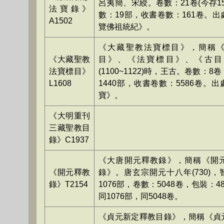
呂夷簡、宋綬。卷數：21卷(今存1
法寶錄》
數：19部，收書卷數：161卷。
A1502
覽佛祖統紀》。
《大藏聖教法寶標目》，簡稱
《大藏聖教
目》、《法寶標目》、《古目
法寶標目》
(1100~1122)時，王古。卷數：
L1608
1440部，收書卷數：5586卷。
寶》。
《大明重刊
三藏聖教目
錄》C1937
《大唐開元釋教錄》，簡稱《開
《開元釋教
錄》。唐玄宗開元十八年(730)
錄》T2154
1076部，卷數：5048卷，包裝：4
同1076部，同5048卷。
《貞元新定釋教目錄》，簡稱《貞