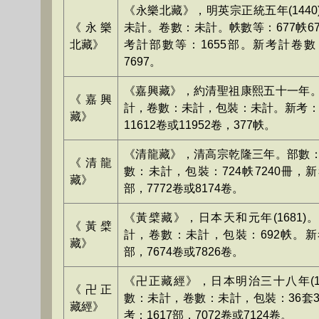
《永樂北藏》，明英宗正統五年(1440
《永樂
未計。卷數：未計。帙數等：677帙67
北藏》
考計部數等：1655部。新考計卷數：
7697。
《嘉興藏》，約清聖祖康熙五十一年
《嘉興
計，卷數：未計，包裝：未計。新考：2
藏》
11612卷或11952卷，377帙。
《清龍藏》，清高宗乾隆三年。部數
《清龍
數：未計，包裝：724帙7240冊，新
藏》
部，7772卷或8174卷。
《黃檗藏》，日本天和元年(1681)
《黃檗
計，卷數：未計，包裝：692帙。新考
藏》
部，7674卷或7826卷。
《卍正藏經》，日本明治三十八年(19
《卍正
數：未計，卷數：未計，包裝：36套3
藏經》
考：1617部，7072卷或7124卷。