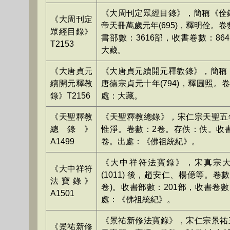
《大周刊定眾經目錄》，簡稱《佺
《大周刊定
帝天冊萬歲元年(695)，釋明佺。卷
眾經目錄》
書部數：3616部，收書卷數：86
T2153
大藏。
《大唐貞元
《大唐貞元續開元釋教錄》，簡稱
續開元釋教
唐德宗貞元十年(794)，釋圓照。
錄》T2156
處：大藏。
《天聖釋教
《天聖釋教總錄》，宋仁宗天聖五年(
總錄》
惟淨。卷數：2卷。存佚：佚。收書
A1499
卷。出處：《佛祖統紀》。
《大中祥符法寶錄》，宋真宗
《大中祥符
(1011) 後，趙安仁、楊億等。卷數
法寶錄》
卷)。收書部數：201部，收書卷數
A1501
處：《佛祖統紀》。
《景祐新修法寶錄》，宋仁宗景祐三年
《景祐新修