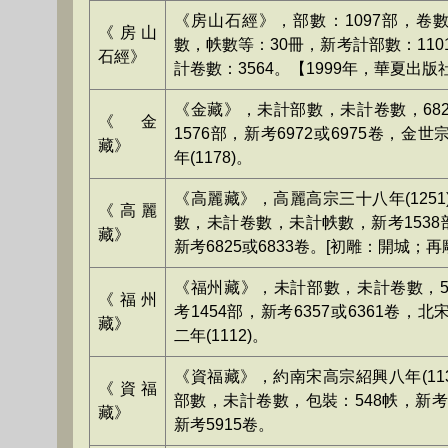
《房山石經》，部數：1097部，卷
《房山
數，帙數等：30冊，新考計部數：110
石經》
計卷數：3564。【1999年，華夏出版
《金藏》，未計部數，未計卷數，68
《金
1576部，新考6972或6975卷，金
藏》
年(1178)。
《高麗藏》，高麗高宗三十八年(1251
《高麗
數，未計卷數，未計帙數，新考1538部
藏》
新考6825或6833卷。[初雕：開城；再
《福州藏》，未計部數，未計卷數，5
《福州
考1454部，新考6357或6361卷，
藏》
二年(1112)。
《資福藏》，約南宋高宗紹興八年(113
《資福
部數，未計卷數，包裝：548帙，新考1
藏》
新考5915卷。