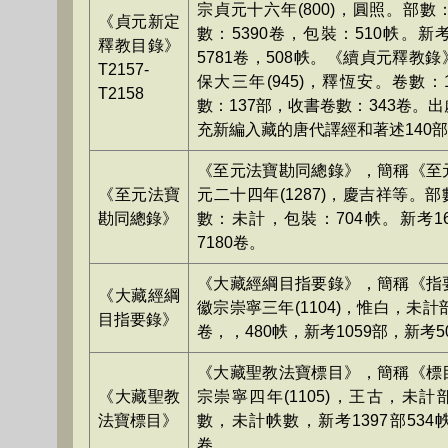
宗貞元十六年(800)，圓照。部數：
《貞元新定
數：5390卷，包裝：510帙。新考
釋教目錄》
5781卷，508帙。《續貞元釋教
T2157-
保大三年(945)，釋恆安。卷數
T2158
數：137部，收書卷數：343卷。
充新編入藏的唐代譯經和著述140
《至元法寶勘同總錄》，簡稱《至
《至元法寶
元二十四年(1287)，慶吉祥等。
勘同總錄》
數：未計，包裝：704帙。新考1
7180卷。
《大藏經綱目指要錄》，簡稱《指
《大藏經綱
徽宗崇寧三年(1104)，惟白，未計部
目指要錄》
卷，，480帙，新考1059部，新考5
《大藏聖教法寶標目》，簡稱《標
《大藏聖教
宗崇寧四年(1105)，王古，未
法寶標目》
數，未計帙數，新考1397部534帙
卷。