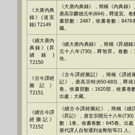
《大唐內典錄》，簡稱《內典錄》
《大唐內典
唐高宗麟德元年(664)，釋道宣。卷
錄》(道宣
書部數：2487，收書卷數：847
錄) T2149
藏。
《續大唐內
《續大唐內典錄》，簡稱《昇續錄
典錄》(昇
元十八年(730)，釋智昇。卷數
續錄)
佚。
T2150
《古今譯經圖記》，簡稱《譯經
《古今譯經
記》，唐高宗時(650-683)，釋
圖記》
卷。收書部數：1620部，收書卷數
T2151
出處：大藏。
《續古今譯經圖紀》，簡稱《續
《續古今譯
《昇記》，唐玄宗開元十八年(730
經圖記》
數：1卷。收書卷數：645卷。出
T2152
唐代譯人自智通到金剛智等21 人。